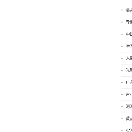
潘
专
中
学
人
光
广
古
河
黄
宪